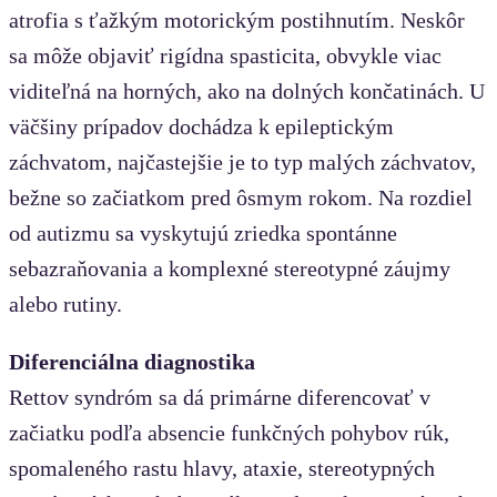
atrofia s ťažkým motorickým postihnutím. Neskôr
sa môže objaviť rigídna spasticita, obvykle viac
viditeľná na horných, ako na dolných končatinách. U
väčšiny prípadov dochádza k epileptickým
záchvatom, najčastejšie je to typ malých záchvatov,
bežne so začiatkom pred ôsmym rokom. Na rozdiel
od autizmu sa vyskytujú zriedka spontánne
sebazraňovania a komplexné stereotypné záujmy
alebo rutiny.
Diferenciálna diagnostika
Rettov syndróm sa dá primárne diferencovať v
začiatku podľa absencie funkčných pohybov rúk,
spomaleného rastu hlavy, ataxie, stereotypných