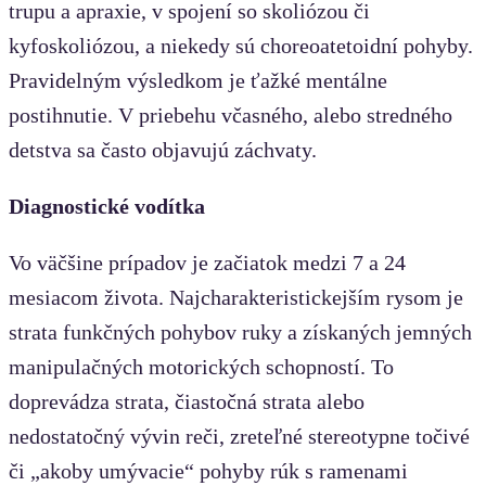
trupu a apraxie, v spojení so skoliózou či
kyfoskoliózou, a niekedy sú choreoatetoidní pohyby.
Pravidelným výsledkom je ťažké mentálne
postihnutie. V priebehu včasného, alebo stredného
detstva sa často objavujú záchvaty.
Diagnostické vodítka
Vo väčšine prípadov je začiatok medzi 7 a 24
mesiacom života. Najcharakteristickejším rysom je
strata funkčných pohybov ruky a získaných jemných
manipulačných motorických schopností. To
doprevádza strata, čiastočná strata alebo
nedostatočný vývin reči, zreteľné stereotypne točivé
či „akoby umývacie“ pohyby rúk s ramenami