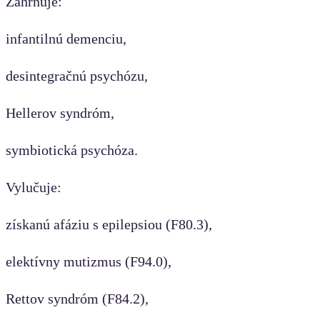
Zahrňuje:
infantilnú demenciu,
desintegračnú psychózu,
Hellerov syndróm,
symbiotická psychóza.
Vylučuje:
získanú afáziu s epilepsiou (F80.3),
elektívny mutizmus (F94.0),
Rettov syndróm (F84.2),