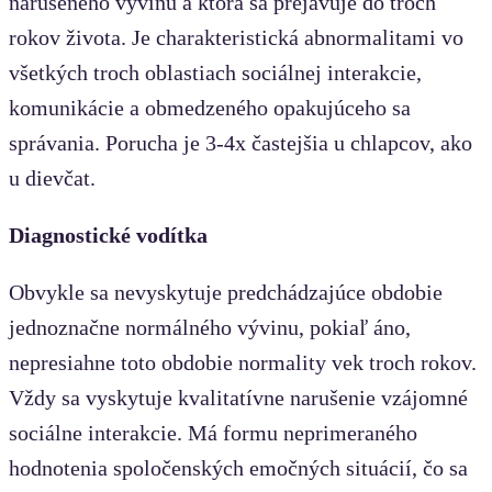
narušeného vývinu a ktorá sa prejavuje do troch
rokov života. Je charakteristická abnormalitami vo
všetkých troch oblastiach sociálnej interakcie,
komunikácie a obmedzeného opakujúceho sa
správania. Porucha je 3-4x častejšia u chlapcov, ako
u dievčat.
Diagnostické vodítka
Obvykle sa nevyskytuje predchádzajúce obdobie
jednoznačne normálného vývinu, pokiaľ áno,
nepresiahne toto obdobie normality vek troch rokov.
Vždy sa vyskytuje kvalitatívne narušenie vzájomné
sociálne interakcie. Má formu neprimeraného
hodnotenia spoločenských emočných situácií, čo sa