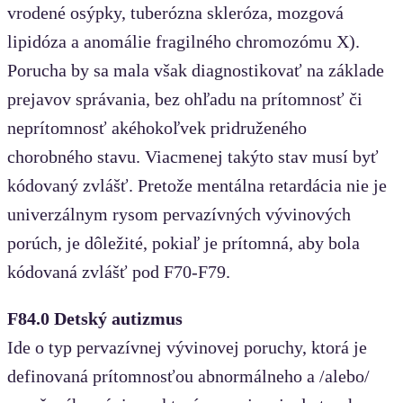
vrodené osýpky, tuberózna skleróza, mozgová
lipidóza a anomálie fragilného chromozómu X).
Porucha by sa mala však diagnostikovať na základe
prejavov správania, bez ohľadu na prítomnosť či
neprítomnosť akéhokoľvek pridruženého
chorobného stavu. Viacmenej takýto stav musí byť
kódovaný zvlášť. Pretože mentálna retardácia nie je
univerzálnym rysom pervazívných vývinových
porúch, je dôležité, pokiaľ je prítomná, aby bola
kódovaná zvlášť pod F70-F79.
F84.0 Detský autizmus
Ide o typ pervazívnej vývinovej poruchy, ktorá je
definovaná prítomnosťou abnormálneho a /alebo/