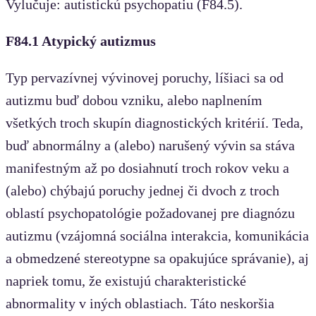
Vylučuje: autistickú psychopatiu (F84.5).
F84.1 Atypický autizmus
Typ pervazívnej vývinovej poruchy, líšiaci sa od
autizmu buď dobou vzniku, alebo naplnením
všetkých troch skupín diagnostických kritérií. Teda,
buď abnormálny a (alebo) narušený vývin sa stáva
manifestným až po dosiahnutí troch rokov veku a
(alebo) chýbajú poruchy jednej či dvoch z troch
oblastí psychopatológie požadovanej pre diagnózu
autizmu (vzájomná sociálna interakcia, komunikácia
a obmedzené stereotypne sa opakujúce správanie), aj
napriek tomu, že existujú charakteristické
abnormality v iných oblastiach. Táto neskoršia