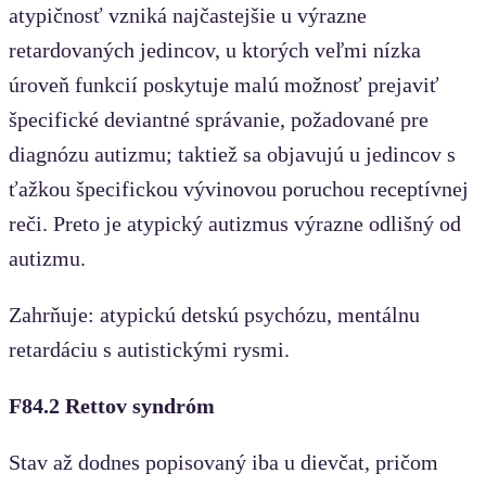
atypičnosť vzniká najčastejšie u výrazne
retardovaných jedincov, u ktorých veľmi nízka
úroveň funkcií poskytuje malú možnosť prejaviť
špecifické deviantné správanie, požadované pre
diagnózu autizmu; taktiež sa objavujú u jedincov s
ťažkou špecifickou vývinovou poruchou receptívnej
reči. Preto je atypický autizmus výrazne odlišný od
autizmu.
Zahrňuje: atypickú detskú psychózu, mentálnu
retardáciu s autistickými rysmi.
F84.2 Rettov syndróm
Stav až dodnes popisovaný iba u dievčat, pričom