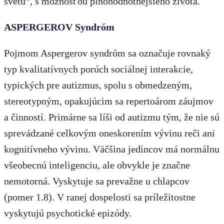
svetu“, s možnosťou plnohodnotnejšieho života.
ASPERGEROV Syndróm
Pojmom Aspergerov syndróm sa označuje rovnaký
typ kvalitatívnych porúch sociálnej interakcie,
typických pre autizmus, spolu s obmedzeným,
stereotypným, opakujúcim sa repertoárom záujmov
a činností. Primárne sa líši od autizmu tým, že nie sú
sprevádzané celkovým oneskorením vývinu reči ani
kognitívneho vývinu. Väčšina jedincov má normálnu
všeobecnú inteligenciu, ale obvykle je značne
nemotorná. Vyskytuje sa prevažne u chlapcov
(pomer 1.8). V ranej dospelosti sa príležitostne
vyskytujú psychotické epizódy.