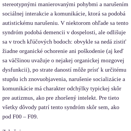
stereotypnými manierovanými pohybmi a narušením
sociálnej interakcie a komunikácie, ktorá sa podobá
autistickému narušeniu. V niektorom ohľade sa tento
syndróm podobá demencii v dospelosti, ale odlišuje
sa v troch kľúčových bodoch: obvykle sa nedá zistiť
žiadne organické ochorenie ani poškodenie (aj keď
sa väčšinou uvažuje o nejakej organickej mozgovej
dysfunkcii), po strate daností môže prísť k určitému
stupňu ich znovuobjavenia, narušenie socializácie a
komunikácie má charakter odchýlky typickej skôr
pre autizmus, ako pre zhoršený intelekt. Pre tieto
všetky dôvody patrí tento syndróm skôr sem, ako
pod F00 – F09.