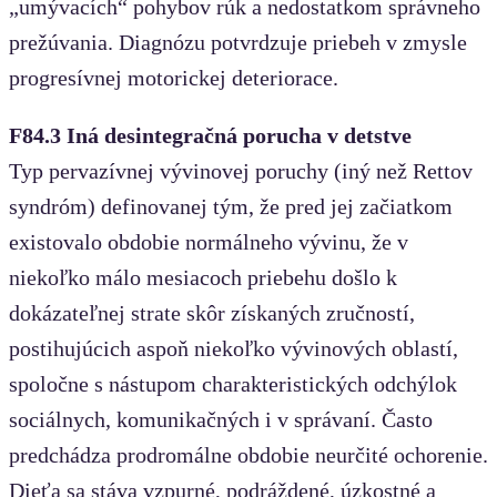
„umývacích“ pohybov rúk a nedostatkom správneho
prežúvania. Diagnózu potvrdzuje priebeh v zmysle
progresívnej motorickej deteriorace.
F84.3 Iná desintegračná porucha v detstve
Typ pervazívnej vývinovej poruchy (iný než Rettov
syndróm) definovanej tým, že pred jej začiatkom
existovalo obdobie normálneho vývinu, že v
niekoľko málo mesiacoch priebehu došlo k
dokázateľnej strate skôr získaných zručností,
postihujúcich aspoň niekoľko vývinových oblastí,
spoločne s nástupom charakteristických odchýlok
sociálnych, komunikačných i v správaní. Často
predchádza prodromálne obdobie neurčité ochorenie.
Dieťa sa stáva vzpurné, podráždené, úzkostné a