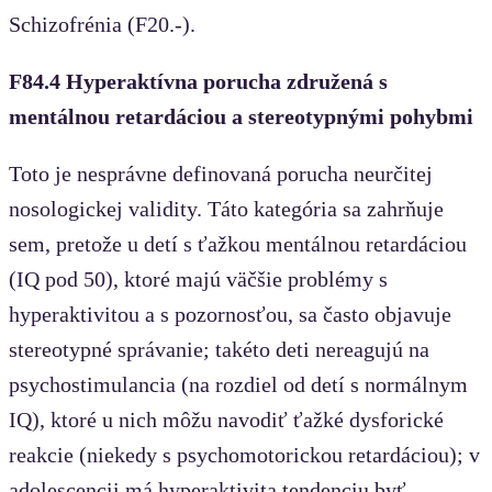
Schizofrénia (F20.-).
F84.4 Hyperaktívna porucha združená s
mentálnou retardáciou a stereotypnými pohybmi
Toto je nesprávne definovaná porucha neurčitej
nosologickej validity. Táto kategória sa zahrňuje
sem, pretože u detí s ťažkou mentálnou retardáciou
(IQ pod 50), ktoré majú väčšie problémy s
hyperaktivitou a s pozornosťou, sa často objavuje
stereotypné správanie; takéto deti nereagujú na
psychostimulancia (na rozdiel od detí s normálnym
IQ), ktoré u nich môžu navodiť ťažké dysforické
reakcie (niekedy s psychomotorickou retardáciou); v
adolescencii má hyperaktivita tendenciu byť