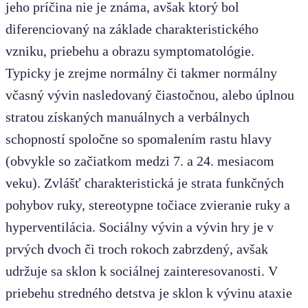
jeho príčina nie je známa, avšak ktorý bol
diferenciovaný na základe charakteristického
vzniku, priebehu a obrazu symptomatológie.
Typicky je zrejme normálny či takmer normálny
včasný vývin nasledovaný čiastočnou, alebo úplnou
stratou získaných manuálnych a verbálnych
schopností spoločne so spomalením rastu hlavy
(obvykle so začiatkom medzi 7. a 24. mesiacom
veku). Zvlášť charakteristická je strata funkčných
pohybov ruky, stereotypne točiace zvieranie ruky a
hyperventilácia. Sociálny vývin a vývin hry je v
prvých dvoch či troch rokoch zabrzdený, avšak
udržuje sa sklon k sociálnej zainteresovanosti. V
priebehu stredného detstva je sklon k vývinu ataxie