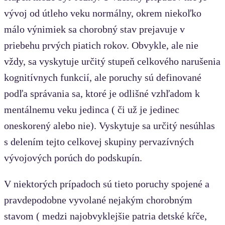
vývoj od útleho veku normálny, okrem niekoľko
málo výnimiek sa chorobný stav prejavuje v
priebehu prvých piatich rokov. Obvykle, ale nie
vždy, sa vyskytuje určitý stupeň celkového narušenia
kognitívnych funkcií, ale poruchy sú definované
podľa správania sa, ktoré je odlišné vzhľadom k
mentálnemu veku jedinca ( či už je jedinec
oneskorený alebo nie). Vyskytuje sa určitý nesúhlas
s delením tejto celkovej skupiny pervazívných
vývojových porúch do podskupín.
V niektorých prípadoch sú tieto poruchy spojené a
pravdepodobne vyvolané nejakým chorobným
stavom ( medzi najobvyklejšie patria detské kŕče,