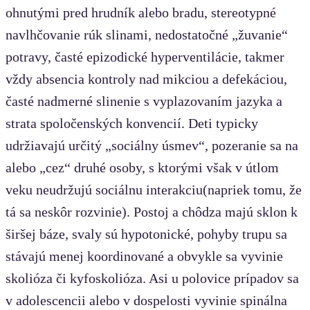
ohnutými pred hrudník alebo bradu, stereotypné
navlhčovanie rúk slinami, nedostatočné „žuvanie“
potravy, časté epizodické hyperventilácie, takmer
vždy absencia kontroly nad mikciou a defekáciou,
časté nadmerné slinenie s vyplazovaním jazyka a
strata spoločenských konvencií. Deti typicky
udržiavajú určitý „sociálny úsmev“, pozeranie sa na
alebo „cez“ druhé osoby, s ktorými však v útlom
veku neudržujú sociálnu interakciu(napriek tomu, že
tá sa neskôr rozvinie). Postoj a chôdza majú sklon k
širšej báze, svaly sú hypotonické, pohyby trupu sa
stávajú menej koordinované a obvykle sa vyvinie
skolióza či kyfoskolióza. Asi u polovice prípadov sa
v adolescencii alebo v dospelosti vyvinie spinálna