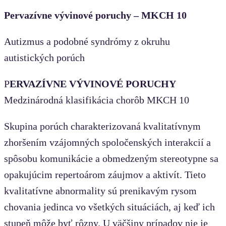
Pervazívne vývinové poruchy – MKCH 10
Autizmus a podobné syndrómy z okruhu
autistických porúch
P
ERVAZÍVNE VÝVINOVÉ PORUCHY
Medzinárodná klasifikácia chorôb MKCH 10
Skupina porúch charakterizovaná kvalitatívnym
zhoršením vzájomných spoločenských interakcií a
spôsobu komunikácie a obmedzeným stereotypne sa
opakujúcim repertoárom záujmov a aktivít. Tieto
kvalitatívne abnormality sú prenikavým rysom
chovania jedinca vo všetkých situáciách, aj keď ich
stupeň môže byť rôzny. U väčšiny prípadov nie je