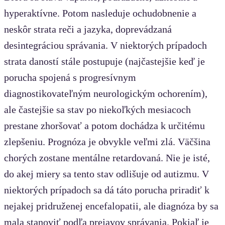
hyperaktívne. Potom nasleduje ochudobnenie a
neskôr strata reči a jazyka, doprevádzaná
desintegráciou správania. V niektorých prípadoch
strata daností stále postupuje (najčastejšie keď je
porucha spojená s progresívnym
diagnostikovateľným neurologickým ochorením),
ale častejšie sa stav po niekoľkých mesiacoch
prestane zhoršovať a potom dochádza k určitému
zlepšeniu. Prognóza je obvykle veľmi zlá. Väčšina
chorých zostane mentálne retardovaná. Nie je isté,
do akej miery sa tento stav odlišuje od autizmu. V
niektorých prípadoch sa dá táto porucha priradiť k
nejakej pridruženej encefalopatii, ale diagnóza by sa
mala stanoviť podľa prejavov správania. Pokiaľ je