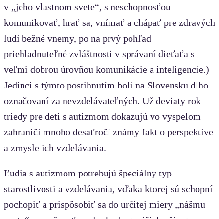
v „jeho vlastnom svete“, s neschopnosťou
komunikovať, hrať sa, vnímať a chápať pre zdravých
ludí bežné vnemy, po na prvý pohľad
priehladnuteľné zvláštnosti v správaní dieťaťa s
veľmi dobrou úrovňou komunikácie a inteligencie.)
Jedinci s týmto postihnutím boli na Slovensku dlho
označovaní za nevzdelávateľných. Už deviaty rok
triedy pre deti s autizmom dokazujú vo vyspelom
zahraničí mnoho desaťročí známy fakt o perspektíve
a zmysle ich vzdelávania.
Ľudia s autizmom potrebujú špeciálny typ
starostlivosti a vzdelávania, vďaka ktorej sú schopní
pochopiť a prispôsobiť sa do určitej miery „nášmu