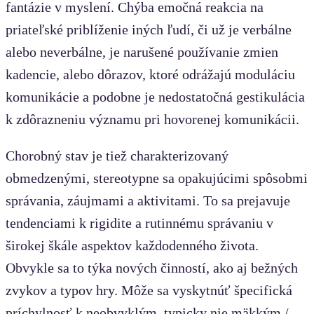
fantázie v myslení. Chýba emočná reakcia na
priateľské priblíženie iných ľudí, či už je verbálne
alebo neverbálne, je narušené používanie zmien
kadencie, alebo dôrazov, ktoré odrážajú moduláciu
komunikácie a podobne je nedostatočná gestikulácia
k zdôrazneniu významu pri hovorenej komunikácii.
Chorobný stav je tiež charakterizovaný
obmedzenými, stereotypne sa opakujúcimi spôsobmi
správania, záujmami a aktivitami. To sa prejavuje
tendenciami k rigidite a rutinnému správaniu v
širokej škále aspektov každodenného života.
Obvykle sa to týka nových činností, ako aj bežných
zvykov a typov hry. Môže sa vyskytnúť špecifická
príchylnosť k neobvyklým, typicky nie mäkkým /